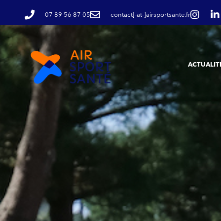
07 89 56 87 05
contact[-at-]airsportsante.fr
ACTUALIT