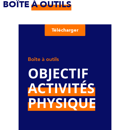
BOÎTE
À OUTILS
Télécharger